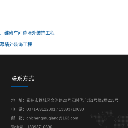
、维修车间幕墙外装饰工程
建筑幕墙外装饰工程
联系方式
地 址：郑州市管城区文治路20号云时代广场1号楼2层213号
电 话：
0371-69112381
/
13393710690
邮 箱：chichengmuqiang@163.com
微信号：13393710690