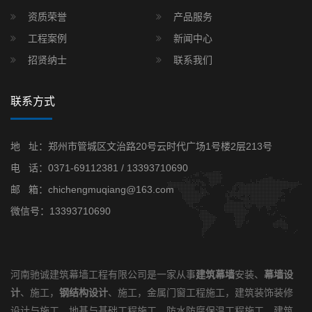
资质荣誉
产品服务
工程案例
新闻中心
招贤纳士
联系我们
联系方式
地 址：郑州市管城区文治路20号云时代广场1号楼2层213号
电 话：
0371-69112381
/
13393710690
邮 箱：chichengmuqiang@163.com
微信号：13393710690
河南驰诚建筑幕墙工程有限公司是一家从事
建筑幕墙
安装、
幕墙设
计
、施工，
钢结构设计
、施工，金属门窗工程施工，建筑装饰装修
设计与施工，地基与基础工程施工，防水防腐保温工程施工，建筑