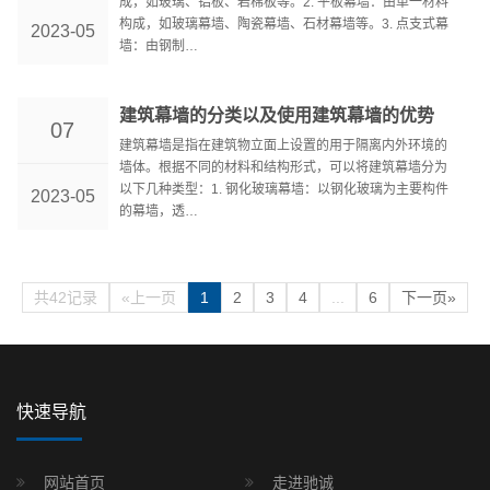
成，如玻璃、铝板、岩棉板等。2. 平板幕墙：由单一材料
构成，如玻璃幕墙、陶瓷幕墙、石材幕墙等。3. 点支式幕
2023-05
墙：由钢制…
建筑幕墙的分类以及使用建筑幕墙的优势
07
建筑幕墙是指在建筑物立面上设置的用于隔离内外环境的
墙体。根据不同的材料和结构形式，可以将建筑幕墙分为
以下几种类型：1. 钢化玻璃幕墙：以钢化玻璃为主要构件
2023-05
的幕墙，透…
共42记录
«上一页
1
2
3
4
...
6
下一页»
快速导航
网站首页
走进驰诚