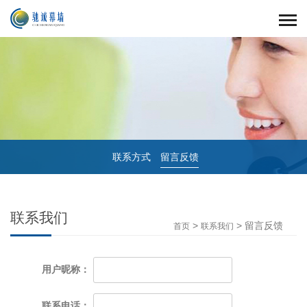
联系方式
留言反馈
联系我们
>
> 留言反馈
首页
联系我们
用户昵称：
联系电话：