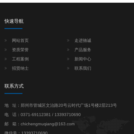
快速导航
网站首页
走进驰诚
资质荣誉
产品服务
工程案例
新闻中心
招贤纳士
联系我们
联系方式
地 址：郑州市管城区文治路20号云时代广场1号楼2层213号
电 话：
0371-69112381
/
13393710690
邮 箱：chichengmuqiang@163.com
微信号：13393710690