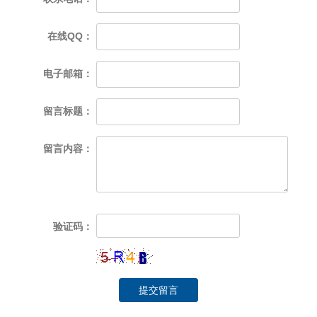
在线QQ：
电子邮箱：
留言标题：
留言内容：
验证码：