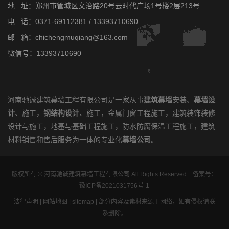
地 址：郑州市管城区文治路20号云时代广场1号楼2层213号
电 话：
0371-69112381
/
13393710690
邮 箱：chichengmuqiang@163.com
微信号：13393710690
河南驰诚建筑幕墙工程有限公司是一家从事
建筑幕墙
安装、
幕墙设
计
、施工，
钢结构设计
、施工，金属门窗工程施工，建筑装饰装修
设计与施工，地基与基础工程施工，防水防腐保温工程施工，建筑
材料销售和售后服务为一体的专业化
幕墙公司
。
版权所有 © 河南驰诚建筑幕墙工程有限公司 All Rights Reserved. 备案号：
豫ICP备2021031756号-1
法律声明
|
网站地图
|
sitemap
| 部分内容及素材来源于网络，如有侵权请联
系删除。