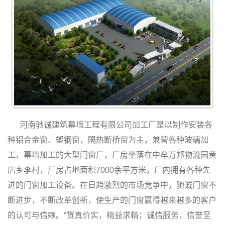
河南驰诚建筑幕墙工程有限公司加工厂是以制作安装各
种铝合金窗、塑钢窗，隔热断桥窗为主，兼营各种玻璃加
工，幕墙加工的大型门窗厂，厂房坐落在中牟万邦物流园黄
店乡李村，厂房占地面积7000余平方米，厂内拥有各种先
进的门窗加工设备。在日趋激烈的市场竞争中，驰诚门窗不
断进步，不断改革创新，使生产的门窗赢得越来越多的客户
的认可与信赖。“货真价实，精益求精；诚信服务，信誉至