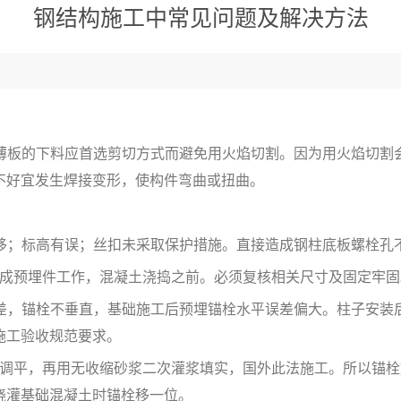
钢结构施工中常见问题及解决方法
薄板的下料应首选剪切方式而避免用火焰切割。因为用火焰切割
不好宜发生焊接变形，使构件弯曲或扭曲。
移；标高有误；丝扣未采取保护措施。直接造成钢柱底板螺栓孔
成预埋件工作，混凝土浇捣之前。必须复核相关尺寸及固定牢固
差，锚栓不垂直，基础施工后预埋锚栓水平误差偏大。柱子安装
施工验收规范要求。
调平，再用无收缩砂浆二次灌浆填实，国外此法施工。所以锚栓
浇灌基础混凝土时锚栓移一位。