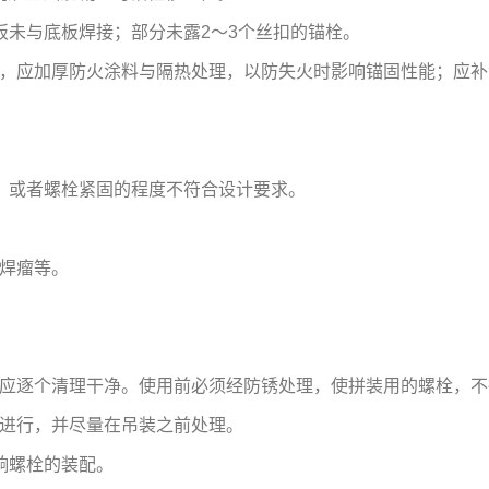
板未与底板焊接；部分未露2～3个丝扣的锚栓。
，应加厚防火涂料与隔热处理，以防失火时影响锚固性能；应补
，或者螺栓紧固的程度不符合设计要求。
焊瘤等。
应逐个清理干净。使用前必须经防锈处理，使拼装用的螺栓，不
进行，并尽量在吊装之前处理。
响螺栓的装配。