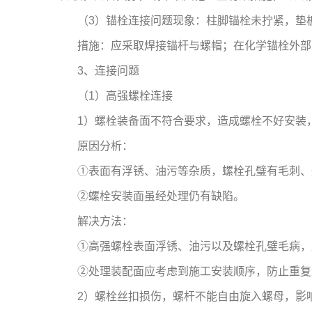
（3）锚栓连接问题现象：柱脚锚栓未拧紧，垫
措施：应采取焊接锚杆与螺帽；在化学锚栓外部
3、连接问题
（1）高强螺栓连接
1）螺栓装备面不符合要求，造成螺栓不好安装
原因分析：
①表面有浮锈、油污等杂质，螺栓孔璧有毛刺、
②螺栓安装面虽经处理仍有缺陷。
解决方法：
①高强螺栓表面浮锈、油污以及螺栓孔璧毛病，
②处理装配面应考虑到施工安装顺序，防止重复
2）螺栓丝扣损伤，螺杆不能自由旋入螺母，影