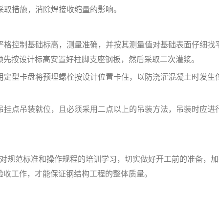
采取措施，消除焊接收缩量的影响。
严格控制基础标高，测量准确，并按其测量值对基础表面仔细找
预先按设计标高安置好柱脚支座钢板，然后采取二次灌浆。
用定型卡盘将预埋螺栓按设计位置卡住，以防浇灌混凝土时发生
吊挂点吊装就位，且必须采用二点以上的吊装方法，吊装时应进
对规范标准和操作规程的培训学习，切实做好开工前的准备，加
验收工作，才能保证钢结构工程的整体质量。