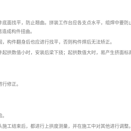
件底面找平，防止翘曲。拼装工作台应各支点水平，组焊中要防
易造成构件扭曲。
固，构件翻身后也应进行找平，否则构件焊后无法矫正。
件起拱数值小时，安装后梁下挠；起拱数值大时，易产生挤面标
进行修正。
验。
头施工结束后，都进行上拱度测量，并在施工中对其他进行调整