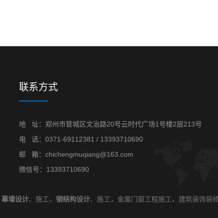
联系方式
地 址：郑州市管城区文治路20号云时代广场1号楼2层213号
电 话：
0371-69112381
/
13393710690
邮 箱：chichengmuqiang@163.com
微信号：13393710690
、
幕墙设计
、施工，
钢结构设计
、施工，金属门窗工程施工，建筑装饰装