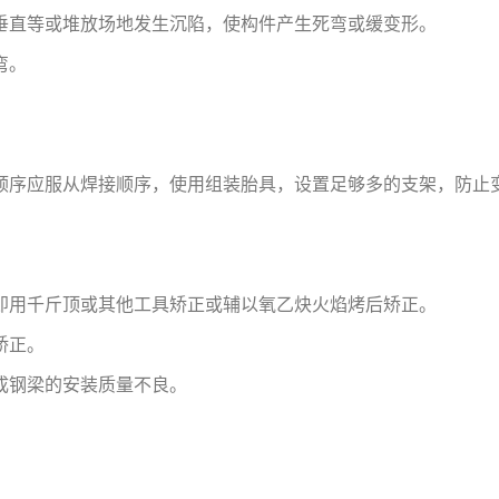
垂直等或堆放场地发生沉陷，使构件产生死弯或缓变形。
弯。
顺序应服从焊接顺序，使用组装胎具，设置足够多的支架，防止
即用千斤顶或其他工具矫正或辅以氧乙炔火焰烤后矫正。
矫正。
成钢梁的安装质量不良。