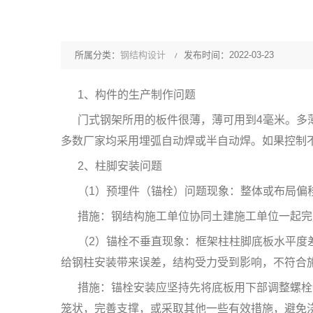
所属分类：
钢结构设计
发布时间：2022-03-23
1、构件的生产制作问题
门式钢架所用的板件很薄，薄可用到4毫米。多
多数厂家均采用埋弧自动焊或半自动焊。如果控制
2、柱脚安装问题
（1）预埋件（锚栓）问题现象：整体或布局偏
措施：钢结构施工单位协同土建施工单位一起完
（2）锚栓不垂直现象：框架柱柱脚底板水平度
给钢柱安装带来误差，结构受力受到影响，不符合
措施：锚栓安装应坚持先将底板用下部调整螺栓
笼状，完善支撑，或采取其他一些有效措施，避免